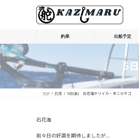
コ
ナ
ン
ビ
テ
ゲ
ン
ー
ツ
シ
釣果
出船予定
へ
ョ
ス
ン
キ
に
5
ッ
移
プ
動
TOP
釣果
5日(金) 石花海ヤリイカ・オニカサゴ
石花海
前々日の好調を期待しましたが…