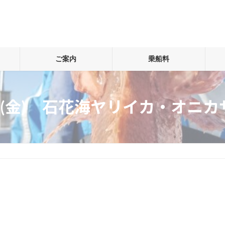
ご案内
乗船料
日(金) 石花海ヤリイカ・オニカ