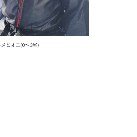
メとオニ(0～3尾)