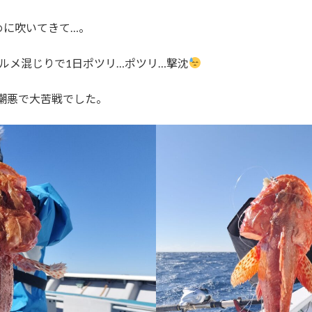
めに吹いてきて…。
ルメ混じりで1日ポツリ…ポツリ…撃沈
な潮悪で大苦戦でした。