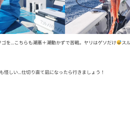
サゴを…こちらも潮悪＋潮動かずで苦戦。ヤリはゲソだけ
スル
(月)も怪しい…仕切り直て凪になったら行きましょう！