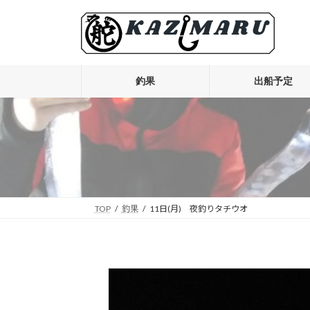
コ
ナ
ン
ビ
テ
ゲ
ン
ー
ツ
シ
釣果
出船予定
へ
ョ
ス
ン
キ
に
ッ
移
プ
動
TOP
釣果
11日(月) 夜釣りタチウオ