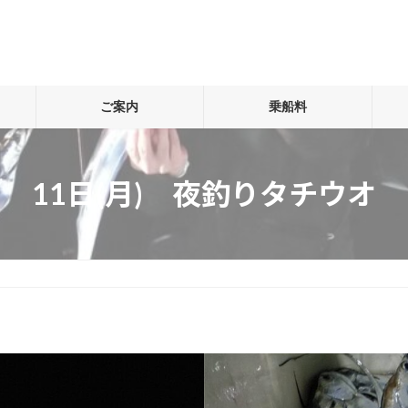
ご案内
乗船料
11日(月) 夜釣りタチウオ