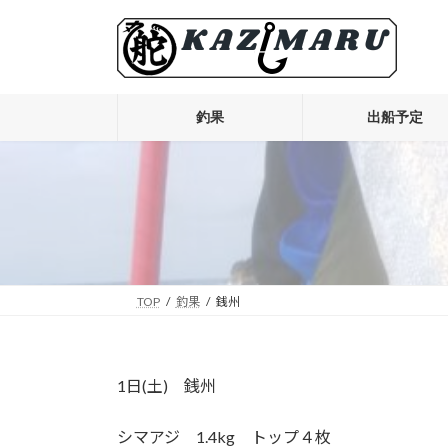
コ
ナ
ン
ビ
テ
ゲ
ン
ー
ツ
シ
釣果
出船予定
へ
ョ
ス
ン
キ
に
ッ
移
プ
動
TOP
釣果
銭州
1日(土) 銭州
シマアジ 1.4kg トップ４枚