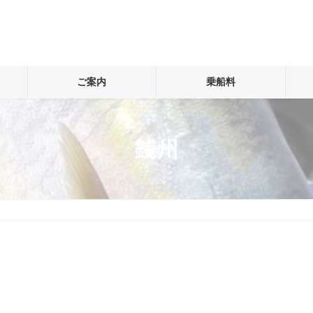
ご案内
乗船料
銭州