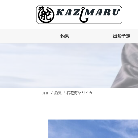
コ
ナ
ン
ビ
テ
ゲ
ン
ー
ツ
シ
釣果
出船予定
へ
ョ
ス
ン
キ
に
ッ
移
プ
動
TOP
釣果
石花海ヤリイカ