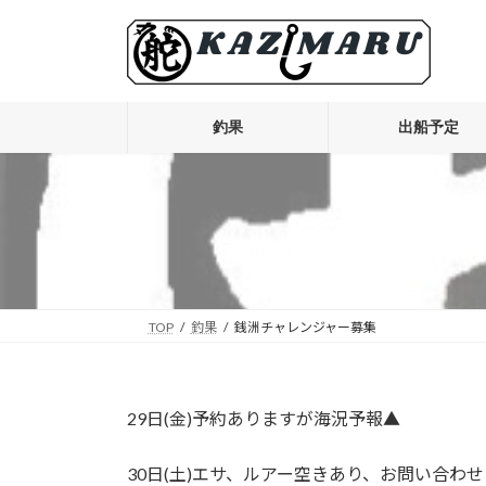
コ
ナ
ン
ビ
テ
ゲ
ン
ー
ツ
シ
釣果
出船予定
へ
ョ
ス
ン
キ
に
ッ
移
プ
動
TOP
釣果
銭洲チャレンジャー募集
29日(金)予約ありますが海況予報▲
30日(土)エサ、ルアー空きあり、お問い合わ